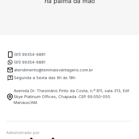
na palma da mão
(61) 99354-6881
(61) 99354-6881
atendimento@temmaisvantagens.com.br
Segunda a Sexta das 9h às 18h
Avenida Dr. Theomário Pinto da Costa, n.º 811, sala 313, Edf.
Skye Platinum Offices, Chapada. CEP 69.050-055.
Manaus/AM.
Administrado por: